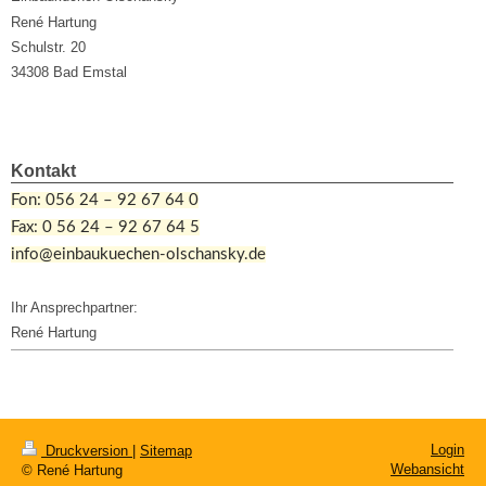
René Hartung
Schulstr. 20
34308 Bad Emstal
Kontakt
Fon: 056 24 – 92 67 64 0
Fax: 0 56 24 – 92 67 64 5
info@einbaukuechen-olschansky.de
Ihr Ansprechpartner:
René Hartung
Login
Druckversion
|
Sitemap
Webansicht
© René Hartung