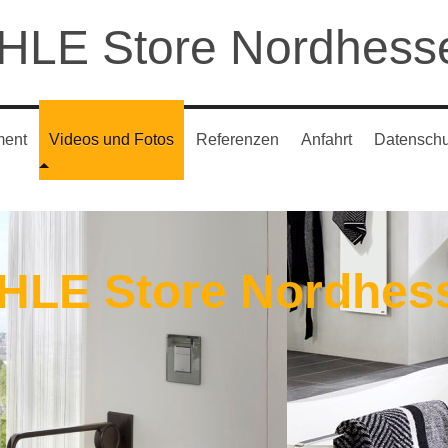
HLE Store Nordhess
ment
Videos und Fotos
Referenzen
Anfahrt
Datenschu
HLE Store Nordhes